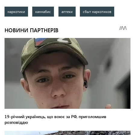
наркотики
каннабис
аптеки
сбыт наркотиков