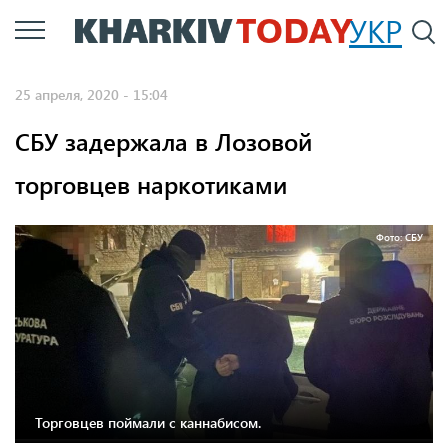
Перейти
УКР
По
к
основному
25 апреля, 2020 - 15:04
содержанию
СБУ задержала в Лозовой
торговцев наркотиками
Фото: СБУ
Торговцев поймали с каннабисом.