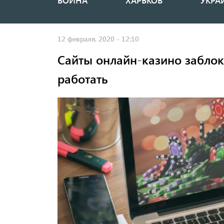
ВОЙНА
ХАРЬКОВ
УКРА
Основная
навигация
12 февраля, 2020 - 12:10
Сайты онлайн-казино заблок
работать