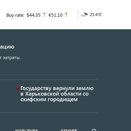
Buy rate:
$44.35
€51.10
25.4°C
up
up
изацию
т затраты.
Государству вернули землю
в Харьковской области со
скифским городищем