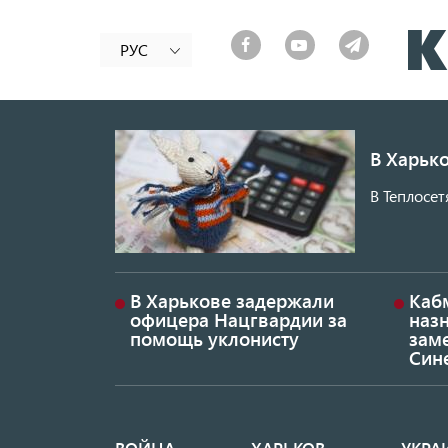
РУС
В Харько
В Теплосет
В Харькове задержали
Каб
офицера Нацгвардии за
наз
помощь уклонисту
заме
Син