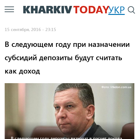
Перейти
УКР
По
к
основному
15 сентября, 2016 - 23:15
содержанию
В следующем году при назначении
субсидий депозиты будут считать
как доход
Фото: lifedon.com.ua
В следующем году депозиты включат в расчет дохода