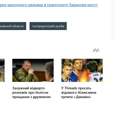
ерке масочного режима в транспорте Харькова могут
ьковской области
госпродпотребслужба