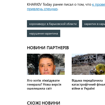
KHARKIV Today ранее писал о том, что
к пров
привлечь спецназ
.
коронавирус в Харьковской области
карантин в хар
нарушение карантина
СХОЖІ НОВИНИ