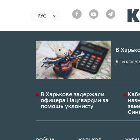
РУС
В Харько
В Теплосет
В Харькове задержали
Каб
офицера Нацгвардии за
наз
помощь уклонисту
заме
Син