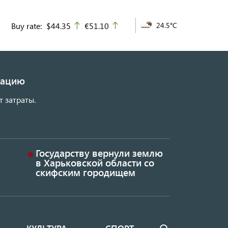
Buy rate:
$44.35
€51.10
24.5°C
up
up
изацию
т затраты.
Государству вернули землю
в Харьковской области со
скифским городищем