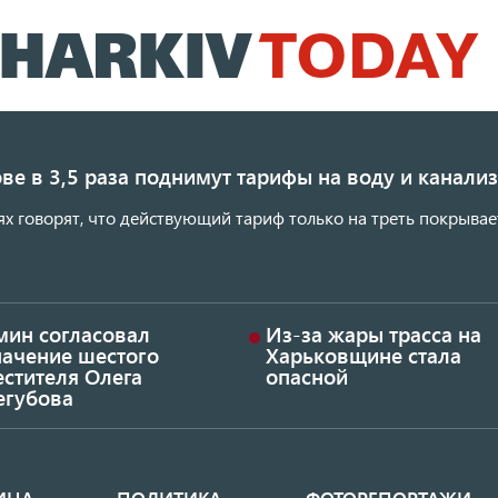
Перейти
к
основному
содержанию
ве в 3,5 раза поднимут тарифы на воду и канал
ях говорят, что действующий тариф только на треть покрывае
мин согласовал
Из-за жары трасса на
начение шестого
Харьковщине стала
стителя Олега
опасной
егубова