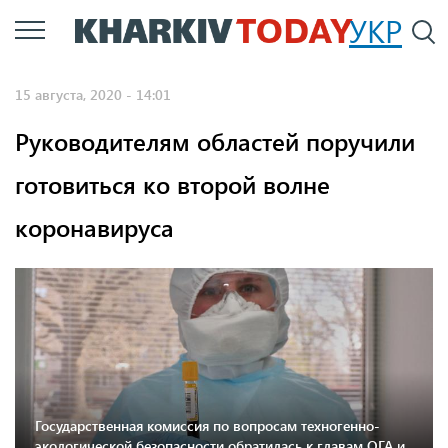
Перейти
УКР
По
к
основному
15 августа, 2020 - 14:01
содержанию
Руководителям областей поручили
готовиться ко второй волне
коронавируса
Государственная комиссия по вопросам техногенно-
экологической безопасности обратилась к главам ОГА и