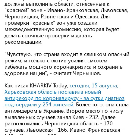
должны выполнить области, отнесенные к
"красной" зоне - Ивано-Франковская, Львовская,
Черновицкая, Ровненская и Одесская. Для
проверки "красных" зон уже создали
межведомственную комиссию, которая будет
делать срочные проверки и давать
рекомендации.
"Чувствую, что страна входит в слишком опасный
режим, и только сплотив усилия, сможем
избежать мощного коронакризиса и сохранить
здоровье нации", - считает Чернышов.
Как писал KHARKIV Today,
сегодня, 15 августа,
Харьковская область поставила новый
антирекорд по коронавирусу - за сутки диагноз
подтвердили у 254 жителей
. Более того, она стала
антилидером в Украине. Второе место по числу
выявленных случаев занял Киев - 232. Далее
расположились Черновицкая область - 170
случаев, Львовская - 166, Ивано-Франковская -