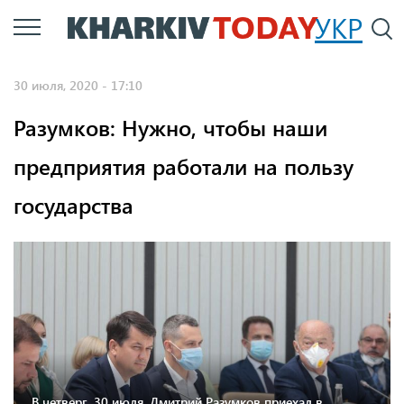
Перейти
УКР
По
к
основному
30 июля, 2020 - 17:10
содержанию
Разумков: Нужно, чтобы наши
предприятия работали на пользу
государства
В четверг, 30 июля, Дмитрий Разумков приехал в