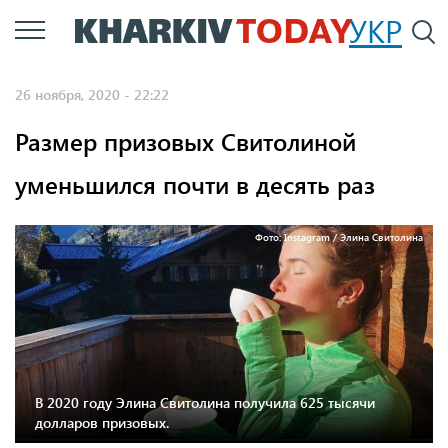
Перейти
УКР
По
к
основному
26 ноября, 2020 - 22:22
содержанию
Размер призовых Свитолиной
уменьшился почти в десять раз
Фото: Instagram / Элина Свитолина
В 2020 году Элина Свитолина получила 625 тысячи
долларов призовых.