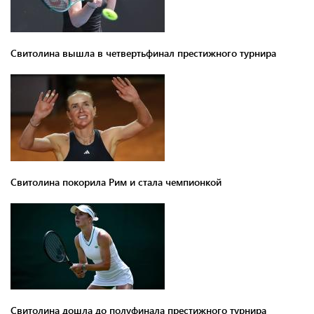
Свитолина вышла в четвертьфинал престижного турнира
Свитолина покорила Рим и стала чемпионкой
Свитолина дошла до полуфинала престижного турнира