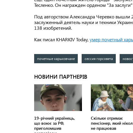
Тесленко. Он награжден орденом "За заслуги" I
Под авторством Александра Черевко вышли 22
заслуженный деятель науки и техники Украин
138 изобретений.
Как писал KHARKIV Today,
умер почетный хар
почетные харьковчане
сессия горсовета
новос