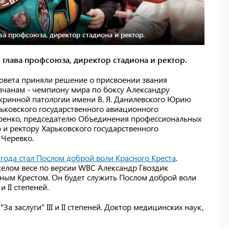
ва профсоюза, директор стадиона и ректор.
 глава профсоюза, директор стадиона и ректор.
совета приняли решение о присвоении звания
вчанам - чемпиону мира по боксу Александру
окринной патологии имени В. Я. Данилевского Юрию
рьковского государственного авиационного
енко, председателю Объединения профессиональных
 и ректору Харьковского государственного
 Черевко.
 года стал Послом доброй воли Красного Креста
.
желом весе по версии WBC Александр Гвоздик
ным Крестом. Он будет служить Послом доброй воли
и II степеней.
 заслуги" III и II степеней. Доктор медицинских наук,