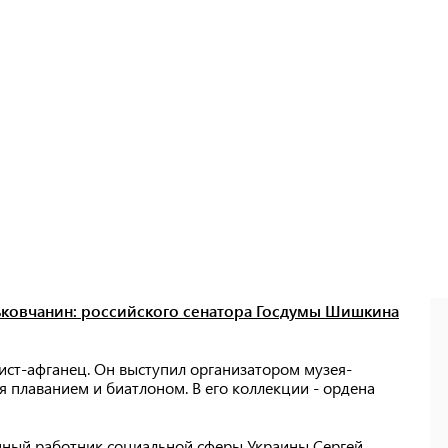
ьковчанин: российского сенатора Госдумы Шишкина
ист-афганец. Он выступил организатором музея-
я плаванием и биатлоном. В его коллекции - ордена
нный работник социальной сферы Украины Сергей