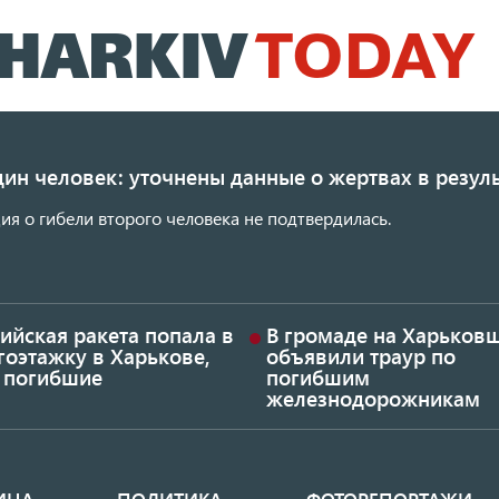
Перейти
к
основному
содержанию
ин человек: уточнены данные о жертвах в резуль
я о гибели второго человека не подтвердилась.
ийская ракета попала в
В громаде на Харьков
гоэтажку в Харькове,
объявили траур по
ь погибшие
погибшим
железнодорожникам