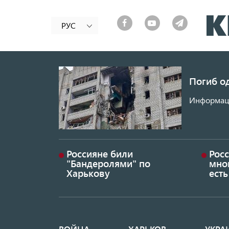
РУС
Погиб од
Информаци
Россияне били
Росс
"Бандеролями" по
мно
Харькову
ест