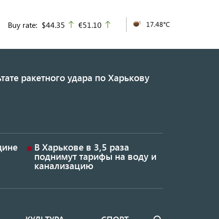
Buy rate:
$44.35
€51.10
17.48°C
up
up
тате ракетного удара по Харькову
щине
В Харькове в 3,5 раза
поднимут тарифы на воду и
канализацию