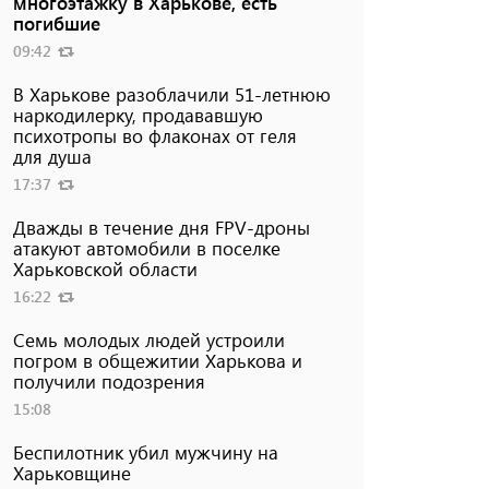
многоэтажку в Харькове, есть
погибшие
09:42
В Харькове разоблачили 51-летнюю
наркодилерку, продававшую
психотропы во флаконах от геля
для душа
17:37
Дважды в течение дня FPV-дроны
атакуют автомобили в поселке
Харьковской области
16:22
Семь молодых людей устроили
погром в общежитии Харькова и
получили подозрения
15:08
Беспилотник убил мужчину на
Харьковщине