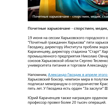
Почетные харьковчане - спорстмен, медик, гла
Почетные харьковчане - спорстмен, медик,
19 июня на сессии Харьковского городского 
"Почетный гражданин Харькова" пяти харько
Гвоздику, директору Института проблем энд
Караченцеву, директору стадиона "Старт" Ха
промышленного предприятия Николаю Овчар
союзов Харьковской области Сергею Тесленко
университета питания и торговли Александру
Напомним,
Александр Гвоздик в апреле этого
Харьковский боксер, чемпион мира в полутя
подписал меморандум о сотрудничестве Крас
пять лет. У Гвоздика есть орден "За заслуги" III 
Юрий Караченцев также награжден орденом "За
профессор провел более 20 тысяч операций.