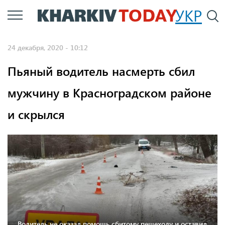
Перейти
УКР
По
к
основному
24 декабря, 2020 - 10:12
содержанию
Пьяный водитель насмерть сбил
мужчину в Красноградском районе
и скрылся
Водитель не оказал помощь сбитому пешеходу и оставил