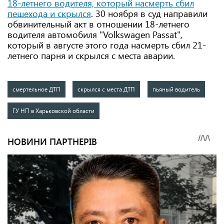
18-летнего водителя, который насмерть сбил
пешехода и скрылся
. 30 ноября в суд направили
обвинительный акт в отношении 18-летнего
водителя автомобиля "Volkswagen Passat",
который в августе этого года насмерть сбил 21-
летнего парня и скрылся с места аварии.
смертельное ДТП
скрылся с места ДТП
пьяный водитель
ГУ НП в Харьковской области