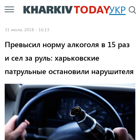
Перейти
УКР
По
к
основному
31 июля, 2018 - 16:13
содержанию
Превысил норму алкоголя в 15 раз
и сел за руль: харьковские
патрульные остановили нарушителя