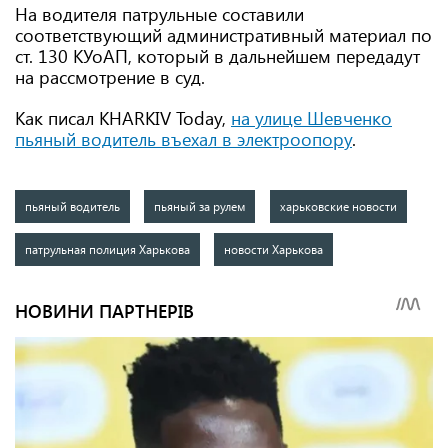
На водителя патрульные составили
соответствующий административный материал по
ст. 130 КУоАП, который в дальнейшем передадут
на рассмотрение в суд.
Как писал KHARKIV Today,
на улице Шевченко
пьяный водитель въехал в электроопору
.
пьяный водитель
пьяный за рулем
харьковские новости
патрульная полиция Харькова
новости Харькова