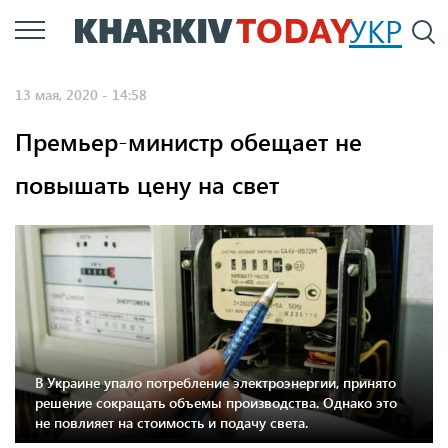
Перейти
УКР
По
к
основному
13 мая, 2020 - 14:58
содержанию
Премьер-министр обещает не
повышать цену на свет
В Украине упало потребление электроэнергии, принято
решение сокращать объемы производства. Однако это
не повлияет на стоимость и подачу света.