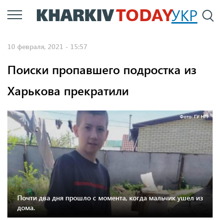
Перейти
УКР
По
к
основному
10 февраля, 2021 - 15:57
содержанию
Поиски пропавшего подростка из
Харькова прекратили
Фото: ГУ НП
Почти два дня прошло с момента, когда мальчик ушел из
дома.