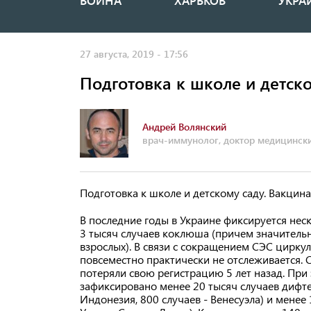
ВОЙНА
ХАРЬКОВ
УКРА
Основная
навигация
27 августа, 2019 - 17:56
Подготовка к школе и детск
Андрей Волянский
врач-иммунолог, доктор медицински
Подготовка к школе и детскому саду. Вакцин
В последние годы в Украине фиксируется неск
3 тысяч случаев коклюша (причем значительна
взрослых). В связи с сокращением СЭС цирк
повсеместно практически не отслеживается.
потеряли свою регистрацию 5 лет назад. При
зафиксировано менее 20 тысяч случаев дифте
Индонезия, 800 случаев - Венесуэла) и менее