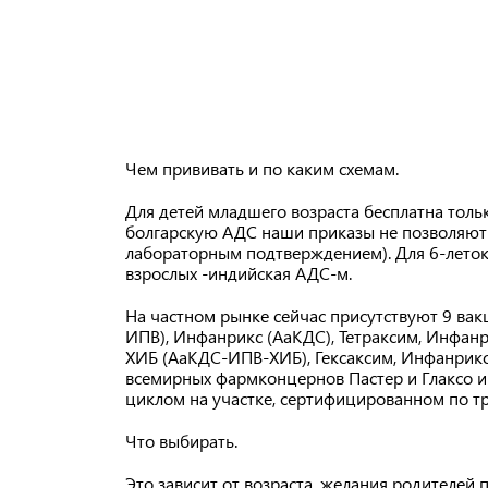
Чем прививать и по каким схемам.
Для детей младшего возраста бесплатна тол
болгарскую АДС наши приказы не позволяют 
лабораторным подтверждением). Для 6-леток 
взрослых -индийская АДС-м.
На частном рынке сейчас присутствуют 9 вак
ИПВ), Инфанрикс (АаКДС), Тетраксим, Инфан
ХИБ (АаКДС-ИПВ-ХИБ), Гексаксим, Инфанрикс
всемирных фармконцернов Пастер и Глаксо и
циклом на участке, сертифицированном по т
Что выбирать.
Это зависит от возраста, желания родителей