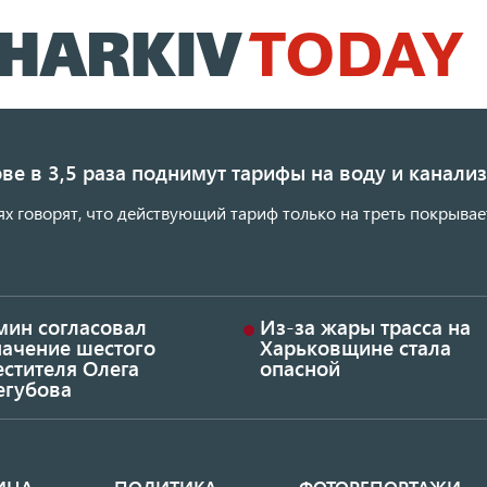
Перейти
к
основному
содержанию
ве в 3,5 раза поднимут тарифы на воду и канал
ях говорят, что действующий тариф только на треть покрывае
мин согласовал
Из-за жары трасса на
начение шестого
Харьковщине стала
стителя Олега
опасной
егубова