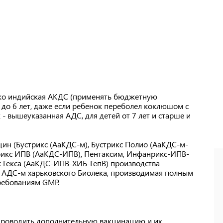
ько индийская АКДС (применять бюджетную
до 6 лет, даже если ребенок переболел коклюшом с
- вышеуказанная АДС, для детей от 7 лет и старше и
цин (Бустрикс (АаКДС-м), Бустрикс Полио (АаКДС-м-
рикс ИПВ (АаКДС-ИПВ), Пентаксим, Инфанрикс-ИПВ-
 Гекса (АаКДС-ИПВ-ХИБ-ГепВ) производства
 АДС-м харьковского Биолека, производимая полным
ребованиям GMP.
 проводить дополнительную вакцинацию и их