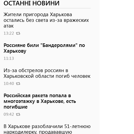
ОСТАННІ НОВИНИ
Жители пригорода Харькова
остались без света из-за вражеских
атак
13:22
Россияне били "Бандеролями" по
Харькову
11:13
Из-за обстрелов россиян в
Харьковской области погиб человек
10:40
Российская ракета попала в
многоэтажку в Харькове, есть
погибшие
09:42
В Харькове разоблачили 51-летнюю
наркодилерку, продававшую