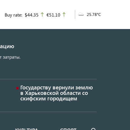
Buy rate:
$44.35
€51.10
25.78°C
up
up
изацию
т затраты.
Государству вернули землю
в Харьковской области со
скифским городищем