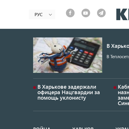
РУС
В Харько
В Теплосет
В Харькове задержали
Каб
офицера Нацгвардии за
наз
помощь уклонисту
заме
Син