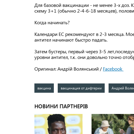
Для базовой вакцинации - не менее 3-х доз.
схему 3+1 (обычно 2-4-6-18 месяцев), полови
Когда начинать?
Календари ЕС рекомендуют в 2-3 месяца. Мое 
антител начинают быстро падать.
Затем бустеры, первый через 3-5 лет,последу
уровни антител, т.к. они довольно точно от
Оригинал: Андрій Волянський /
Facebook
вакцина
вакцинация от дифтерии
Андрей Воля