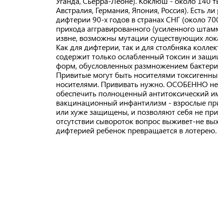
Уганда, Сьерра-Леоне). Коклюш - около 140 т
Австралия, Германия, Япония, Россия). Есть 
дифтерии 90-х годов в странах СНГ (около 700
прихода аггравированного (усиленного штамма
извне, возможны мутации существующих лока
Как для дифтерии, так и для столбняка коллек
содержит только ослабленный токсин и защищ
форм, обусловленных размножением бактерий
Привитые могут быть носителями токсигенн
носителями. Прививать нужно. ОСОБЕННО непр
обеспечить полноценный антитоксический им
вакцинационный инфантилизм - взрослые при
или хуже защищены, и позволяют себя не прив
отсутствии сывороток вопрос выживет-не вы
дифтерией ребенок превращается в лотерею.