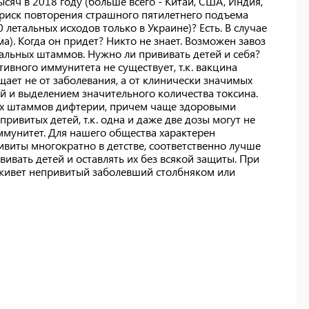
ысяч в 2018 году (больше всего - Китай, США, Индия,
ли риск повторения страшного пятилетнего подъема
 летальных исходов только в Украине)? Есть. В случае
). Когда он придет? Никто не знает. Возможен завоз
льных штаммов. Нужно ли прививать детей и себя?
тивного иммунитета не существует, т.к. вакцина
ает не от заболевания, а от клинически значимых
 и выделением значительного количества токсина.
ых штаммов дифтерии, причем чаще здоровыми
ивитых детей, т.к. одна и даже две дозы могут не
мунитет. Для нашего общества характерен
виты многократно в детстве, соответственно лучше
ивать детей и оставлять их без всякой защиты. При
живет непривитый заболевший столбняком или