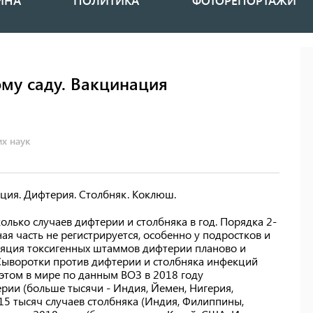
ИНА
ПОЛИТИКА
ФОТОРЕПОРТАЖИ
ому саду. Вакцинация
х наук
ация. Дифтерия. Столбняк. Коклюш.
олько случаев дифтерии и столбняка в год. Порядка 2-
я часть не регистрируется, особенно у подростков и
уляция токсигенных штаммов дифтерии планово и
 Сыворотки против дифтерии и столбняка инфекций
 этом в мире по данным ВОЗ в 2018 году
рии (больше тысячи - Индия, Йемен, Нигерия,
 15 тысяч случаев столбняка (Индия, Филиппины,