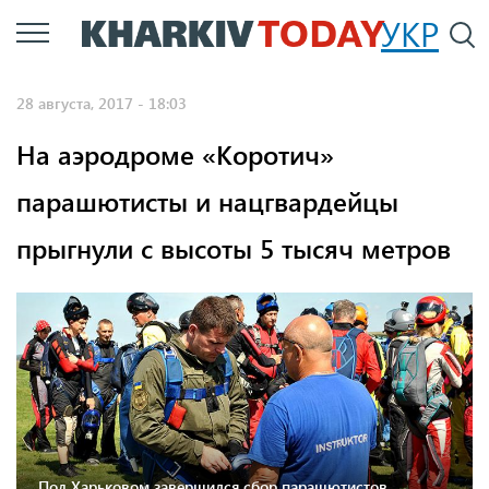
Перейти
УКР
По
к
основному
28 августа, 2017 - 18:03
содержанию
На аэродроме «Коротич»
парашютисты и нацгвардейцы
прыгнули с высоты 5 тысяч метров
Под Харьковом завершился сбор парашютистов,