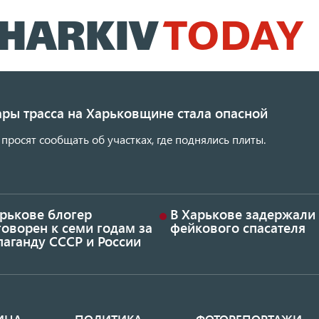
Перейти
к
основному
содержанию
ары трасса на Харьковщине стала опасной
просят сообщать об участках, где поднялись плиты.
арькове блогер
В Харькове задержали
оворен к семи годам за
фейкового спасателя
аганду СССР и России