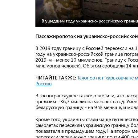
В ушедшем году украинско-российскую границ
Пассажиропоток на украинско-российской 
В 2019 году границу с Россией пересекли на 
году на украинско-российской границе погра
2019-м - менее 10 миллионов. Границу с Рос
миллионов человек). Об этом сообщили 14 ян
ЧИТАЙТЕ ТАКЖЕ:
Талонов нет: харьковчане 
Россию
В Госпогранслужбе также отметили, что пасс
прежним - 36,7 миллиона человек в год. Ум
беларусскую границу - на 9 % меньше, и мол
Кроме того, украинцы стали чаще путешествов
самолетах пересекли украинскую границу бол
показателя в предыдущем году. На втором ме
пересекли украинскую границу почти 400 тыс