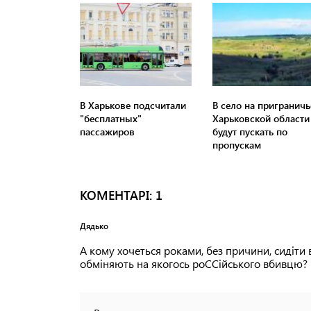
В Харькове подсчитали
В село на приграничь
"бесплатных"
Харьковской области
пассажиров
будут пускать по
пропускам
КОМЕНТАРI: 1
Дядько
А кому хочеться роками, без причини, сидіти
обміняють на якогось роССійського вбивцю?