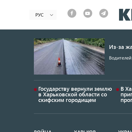
РУС
Из-за ж
Водителей 
Государству вернули землю
В Х
в Харьковской области со
приг
скифским городищем
проп