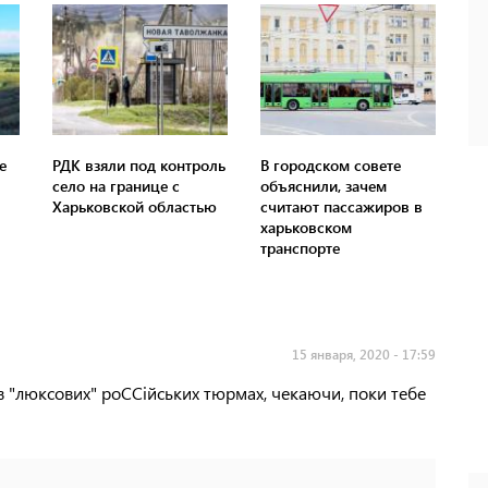
е
РДК взяли под контроль
В городском совете
село на границе с
объяснили, зачем
Харьковской областью
считают пассажиров в
харьковском
транспорте
15 января, 2020 - 17:59
 в "люксових" роССійських тюрмах, чекаючи, поки тебе