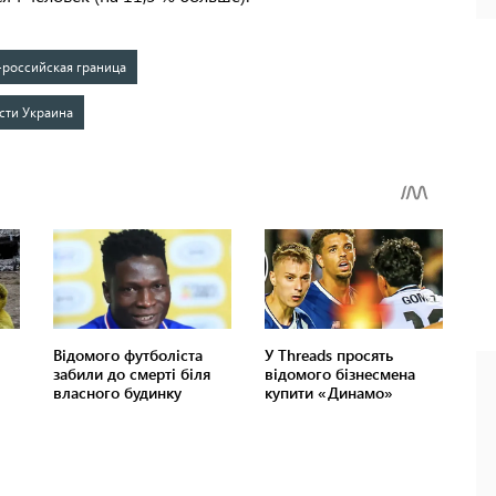
-российская граница
сти Украина