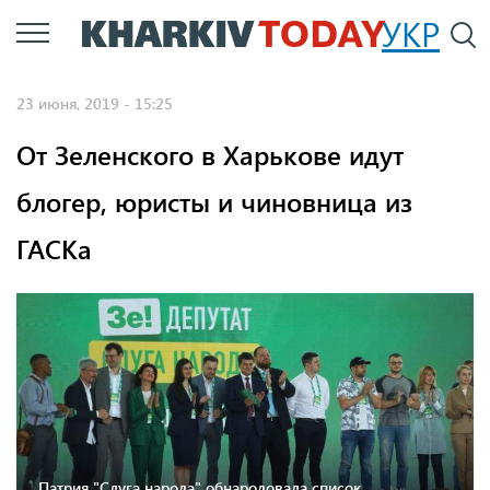
Перейти
УКР
По
к
основному
23 июня, 2019 - 15:25
содержанию
От Зеленского в Харькове идут
блогер, юристы и чиновница из
ГАСКа
Патрия "Слуга народа" обнародовала список