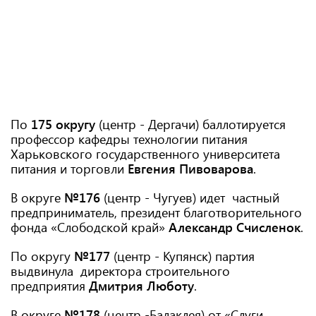
По
175 округу
(центр - Дергачи) баллотируется
профессор кафедры технологии питания
Харьковского государственного университета
питания и торговли
Евгения Пивоварова
.
В округе
№176
(центр - Чугуев) идет частный
предприниматель, президент благотворительного
фонда «Слободской край»
Александр Счисленок
.
По округу
№177
(центр - Купянск) партия
выдвинула директора строительного
предприятия
Дмитрия Люботу
.
В округе
№178
(центр -Балаклея) от «Слуги