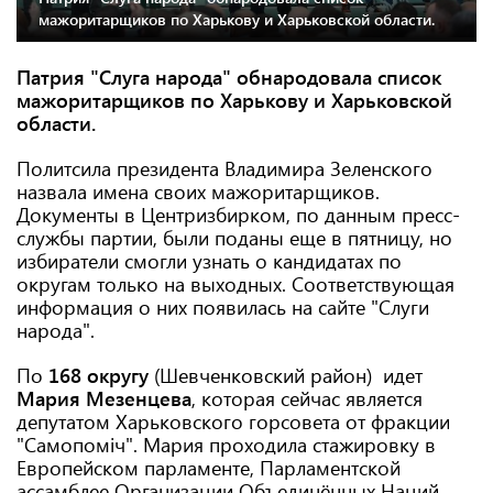
мажоритарщиков по Харькову и Харьковской области.
Патрия "Слуга народа" обнародовала список
мажоритарщиков по Харькову и Харьковской
области.
Политсила президента Владимира Зеленского
назвала имена своих мажоритарщиков.
Документы в Центризбирком, по данным пресс-
службы партии, были поданы еще в пятницу, но
избиратели смогли узнать о кандидатах по
округам только на выходных. Соответствующая
информация о них появилась на сайте "Слуги
народа".
По
168 округу
(Шевченковский район) идет
Мария Мезенцева
, которая сейчас является
депутатом Харьковского горсовета от фракции
"Самопоміч". Мария проходила стажировку в
Европейском парламенте, Парламентской
ассамблее Организации Объединённых Наций,