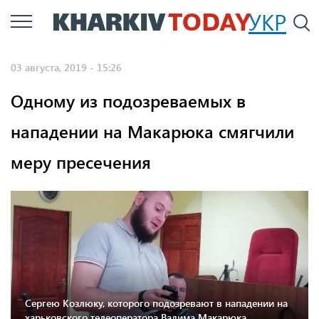
Перейти
УКР
По
к
основному
03 августа, 2019 - 15:26
содержанию
Одному из подозреваемых в
нападении на Макарюка смягчили
меру пресечения
Сергею Козлюку, которого подозревают в нападении на
харьковского телеоператора Вадима Макарюка,