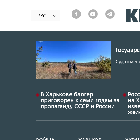
РУС
Государ
Суд отмен
В Харькове блогер
Росс
приговорен к семи годам за
на 
пропаганду СССР и России
изве
жел