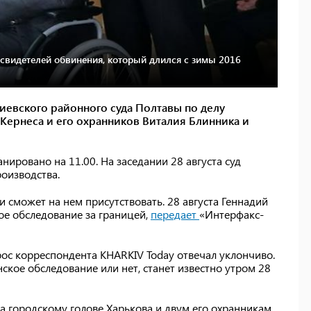
свидетелей обвинения, который длился с зимы 2016
Киевского районного суда Полтавы по делу
 Кернеса и его охранников Виталия Блинника и
анировано на 11.00. На заседании 28 августа суд
оизводства.
 сможет на нем присутствовать. 28 августа Геннадий
ое обследование за границей,
передает
«Интерфакс-
ос корреспондента KHARKIV Today отвечал уклончиво.
кое обследование или нет, станет известно утром 28
да городскому голове Харькова и двум его охранникам