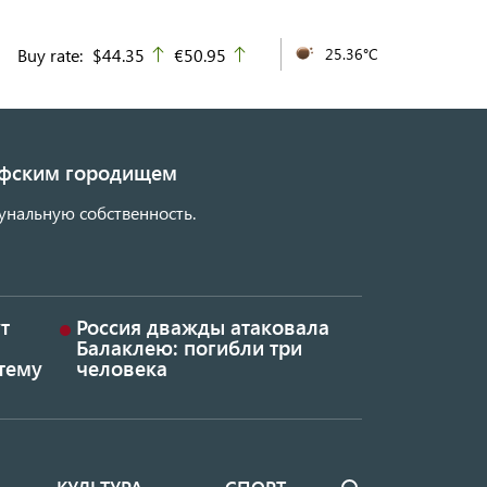
Buy rate:
$44.35
€50.95
25.36°C
up
up
кифским городищем
унальную собственность.
т
Россия дважды атаковала
Балаклею: погибли три
тему
человека