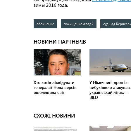
зимы 2016 года.
обвинение
похищение людей
суд над Кернесо
СХОЖІ НОВИНИ