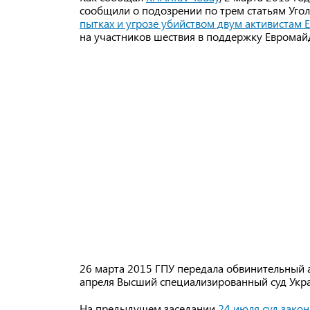
сообщили о подозрении по трем статьям Уго
пытках и угрозе убийством двум активистам
на участников шествия в поддержку Евромайд
26 марта 2015 ГПУ передала обвинительный ак
апреля Высший специализированный суд Укра
На предыдущем заседании
24 июля суд зако