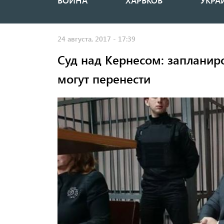
ВОЙНА
ХАРЬКОВ
УКРА
Основная
навигация
24 августа, 2017 - 17:39
Суд над Кернесом: запланиро
могут перенести