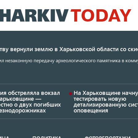
Перейти
к
основному
содержанию
ству вернули землю в Харьковской области со с
ил незаконную передачу археологического памятника в комм
ия обстреляла вокзал
На Харьковщине начну
Харьковщине —
тестировать новую
стно о двух погибших
детализированную сис
езнодорожниках
оповещения