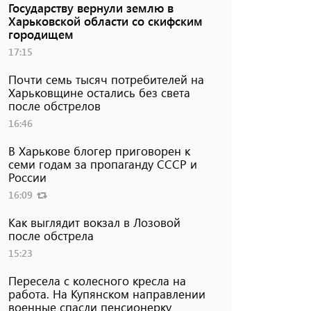
Государству вернули землю в
Харьковской области со скифским
городищем
17:15
Почти семь тысяч потребителей на
Харьковщине остались без света
после обстрелов
16:46
В Харькове блогер приговорен к
семи годам за пропаганду СССР и
России
16:09
Как выглядит вокзал в Лозовой
после обстрела
15:23
Пересела с колесного кресла на
работа. На Купянском направлении
военные спасли пенсионерку