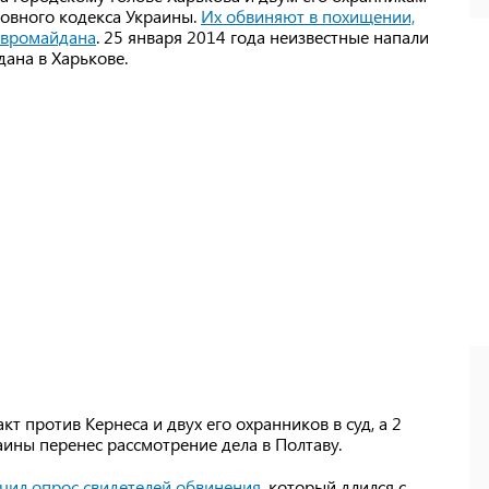
ловного кодекса Украины.
Их обвиняют в похищении,
 Евромайдана
. 25 января 2014 года неизвестные напали
ана в Харькове.
т против Кернеса и двух его охранников в суд, а 2
ины перенес рассмотрение дела в Полтаву.
нчил опрос свидетелей обвинения
, который длился с