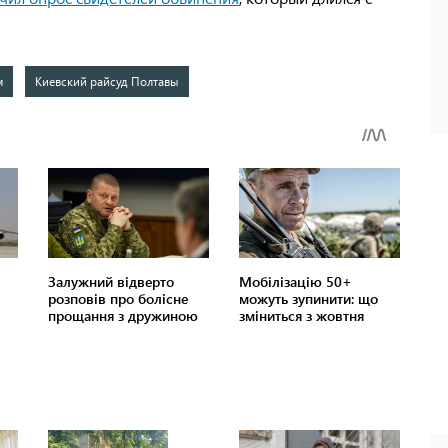
м
Киевский райсуд Полтавы