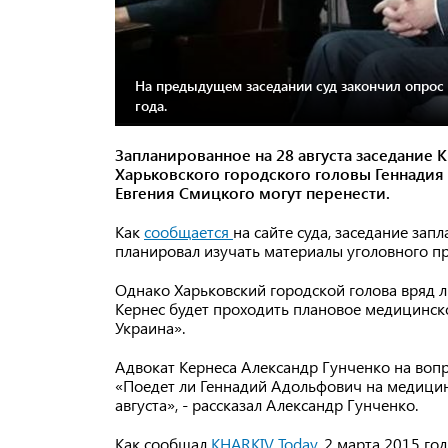
На предыдущем заседании суд закончил опрос 
года.
Запланированное на 28 августа заседание 
Харьковского городского головы Геннадия
Евгения Смицкого могут перенести.
Как
сообщается
на сайте суда, заседание запл
планировал изучать материалы уголовного пр
Однако Харьковский городской голова вряд ли
Кернес будет проходить плановое медицинск
Украина».
Адвокат Кернеса Александр Гунченко на вопр
«Поедет ли Геннадий Адольфович на медицинс
августа», - рассказал Александр Гунченко.
Как сообщал
KHARKIV Today
, 2 марта 2015 го