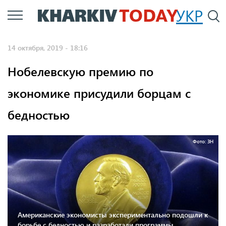
Перейти
УКР
По
к
основному
14 октября, 2019 - 18:16
содержанию
Нобелевскую премию по
экономике присудили борцам с
бедностью
Фото: ЗН
Американские экономисты экспериментально подошли к
борьбе с бедностью и разработали программы,