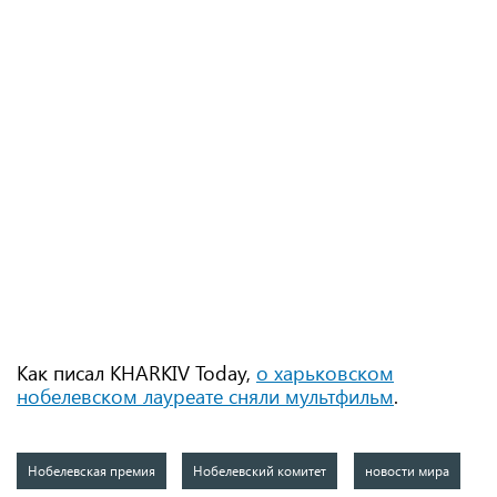
Как писал KHARKIV Today,
о харьковском
нобелевском лауреате сняли мультфильм
.
Нобелевская премия
Нобелевский комитет
новости мира