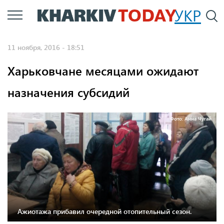
Перейти
УКР
По
к
основному
11 ноября, 2016 - 18:51
содержанию
Харьковчане месяцами ожидают
назначения субсидий
Фото: Анна Чугай
Ажиотажа прибавил очередной отопительный сезон.