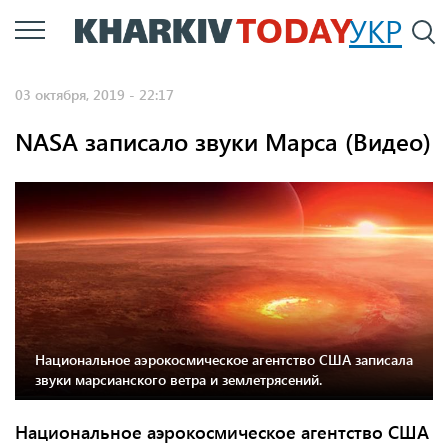
Перейти
УКР
По
к
основному
03 октября, 2019 - 22:17
содержанию
NASA записало звуки Марса (Видео)
Национальное аэрокосмическое агентство США записала
звуки марсианского ветра и землетрясений.
Национальное аэрокосмическое агентство США