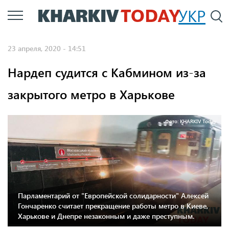
Перейти
УКР
По
к
основному
23 апреля, 2020 - 14:51
содержанию
Нардеп судится с Кабмином из-за
закрытого метро в Харькове
Фото: KHARKIV Today
Парламентарий от "Европейской солидарности" Алексей
Гончаренко считает прекращение работы метро в Киеве,
Харькове и Днепре незаконным и даже преступным.