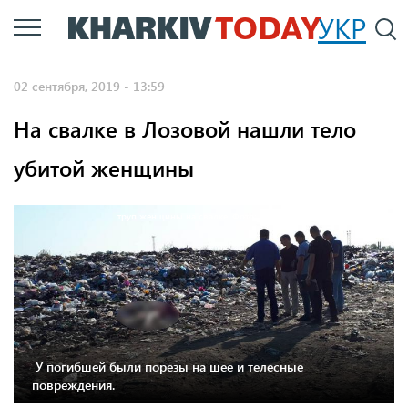
Перейти
УКР
По
к
основному
02 сентября, 2019 - 13:59
содержанию
На свалке в Лозовой нашли тело
убитой женщины
труп женщины на свалке. Фото: ГУНП в Харьковской области
У погибшей были порезы на шее и телесные
повреждения.