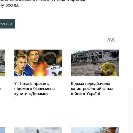
у весны.
сленица