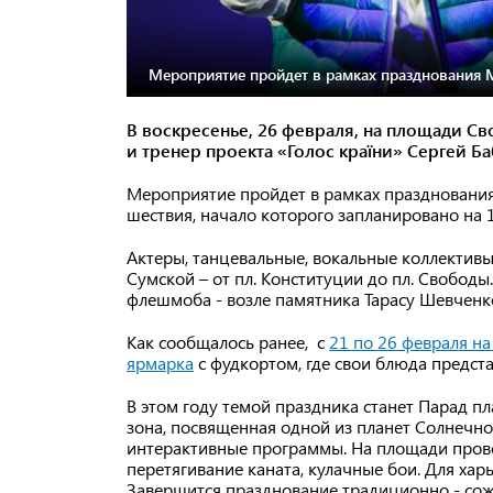
Мероприятие пройдет в рамках празднования 
В воскресенье, 26 февраля, на площади Сво
и тренер проекта «Голос країни» Сергей Ба
Мероприятие пройдет в рамках праздновани
шествия, начало которого запланировано на 1
Актеры, танцевальные, вокальные коллективы 
Сумской – от пл. Конституции до пл. Свободы
флешмоба - возле памятника Тарасу Шевченко
Как сообщалось ранее, с
21 по 26 февраля н
ярмарка
с фудкортом, где свои блюда предст
В этом году темой праздника станет Парад пл
зона, посвященная одной из планет Солнечной
интерактивные программы. На площади пров
перетягивание каната, кулачные бои. Для хар
Завершится празднование традиционно - со