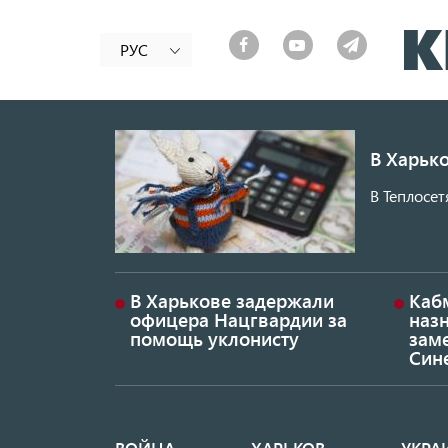
РУС
В Харько
В Теплосет
В Харькове задержали
Каб
офицера Нацгвардии за
наз
помощь уклонисту
заме
Син