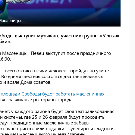
Масленицы.
боды выступит музыкант, участник группы «5'nizza»
бкин.
я Масленицы. Певец выступит после праздничного
6.00.
– всего около тысячи человек - пройдут по улице
. Во время шествия состоятся два танцевальных
 и возле Дома советов.
а площади Свободы будет работать масленичная
авят различные рестораны города.
анет: у каждого района будет своя театрализованная
 системы, где 25 и 26 февраля будут проходить
едут традиционные масленичные забавы:
ьковчан приготовили подарки - сувениры и сладости.
жжением масленичного чучела Марены,