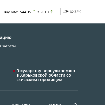
Buy rate:
$44.35
€51.10
32.72°C
up
up
изацию
т затраты.
Государству вернули землю
в Харьковской области со
скифским городищем