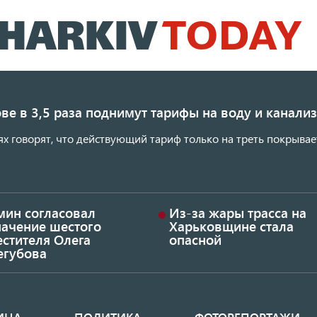
Перейти
к
основному
содержанию
ве в 3,5 раза поднимут тарифы на воду и канал
ях говорят, что действующий тариф только на треть покрывае
мин согласовал
Из-за жары трасса на
начение шестого
Харьковщине стала
стителя Олега
опасной
егубова