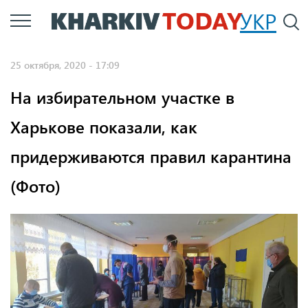
Перейти
УКР
По
к
основному
25 октября, 2020 - 17:09
содержанию
На избирательном участке в
Харькове показали, как
придерживаются правил карантина
(Фото)