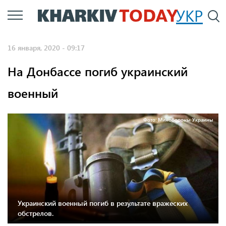
Перейти
УКР
По
к
основному
16 января, 2020 - 09:17
содержанию
На Донбассе погиб украинский
военный
Фото: Минобороны Украины
Украинский военный погиб в результате вражеских
обстрелов.