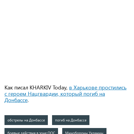
Как писал KHARKIV Today,
в Харькове простились
с героем Нацгвардии, который погиб на
Донбассе
.
обстрелы на Донбассе
погиб на Донбассе
боевые действия в зоне ООС
Минобороны Украины