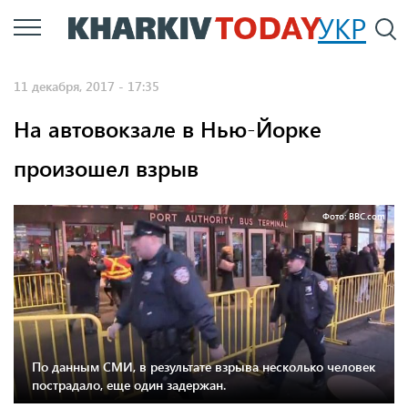
Перейти
УКР
По
к
основному
11 декабря, 2017 - 17:35
содержанию
На автовокзале в Нью-Йорке
произошел взрыв
Фото: BBC.com
По данным СМИ, в результате взрыва несколько человек
пострадало, еще один задержан.