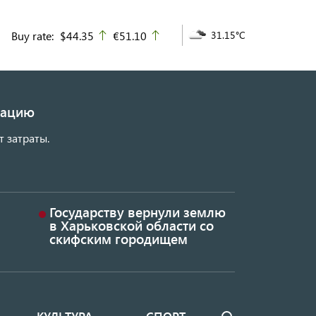
Buy rate:
$44.35
€51.10
31.15°C
up
up
изацию
т затраты.
Государству вернули землю
в Харьковской области со
скифским городищем