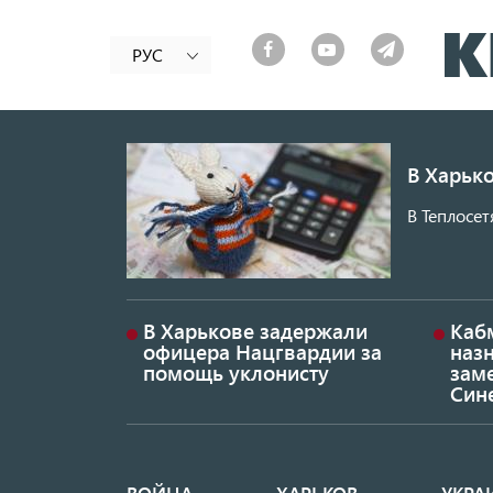
РУС
В Харько
В Теплосет
В Харькове задержали
Каб
офицера Нацгвардии за
наз
помощь уклонисту
заме
Син