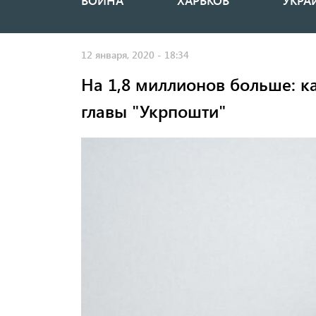
ВОЙНА
ХАРЬКОВ
УКРА
Основная
навигация
12 января, 2020 - 18:34
На 1,8 миллионов больше: к
главы "Укрпошти"