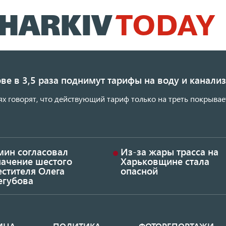
Перейти
к
основному
содержанию
ве в 3,5 раза поднимут тарифы на воду и канал
ях говорят, что действующий тариф только на треть покрывае
мин согласовал
Из-за жары трасса на
начение шестого
Харьковщине стала
стителя Олега
опасной
егубова