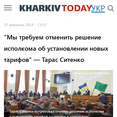
Перейти
УКР
По
к
основному
27 февраля, 2019 - 13:57
содержанию
"Мы требуем отменить решение
исполкома об установлении новых
тарифов" — Тарас Ситенко
Тарас Ситенко. Фото: Сергей Козлов/KHARKIV Today.
Тарас Ситенко потребовал отмены решения исполкома
о повышении тарифов на проезд в городском