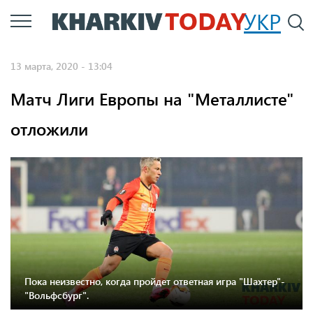
Перейти
УКР
По
к
основному
13 марта, 2020 - 13:04
содержанию
Матч Лиги Европы на "Металлисте"
отложили
Пока неизвестно, когда пройдет ответная игра "Шахтер"-
"Вольфсбург".