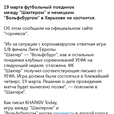
19 марта футбольный поединок
между "Шахтером" и немецким
"Вольфсбургом" в Харькове не состоится.
Об этом сообщили на официальном сайте
"горняков".
"Из-за ситуации с коронавирусом ответная игра
1/8 финала Лиги Европы
"Шахтер" — "Вольфсбург", как и остальные
поединки клубных соревнований УЕФА на
следующей неделе, отложена. ФК
"Шахтер" получил соответствующее письмо от
УЕФА. Игра должна была состояться в ближайший
четверг, 19 марта. Решение о дате проведения
матча будет вынесено позже", — пояснили в
"Шахтере".
Как писал KHARKIV Today,
игру между "Шахтером" и
"Вольфсбургом" могли
перенести
в другой город,