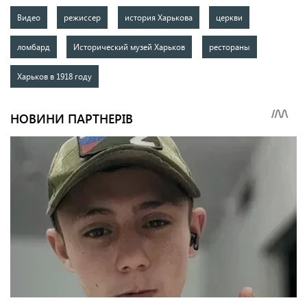
Видео
режиссер
история Харькова
церкви
ломбард
Исторический музей Харьков
рестораны
Харьков в 1918 году