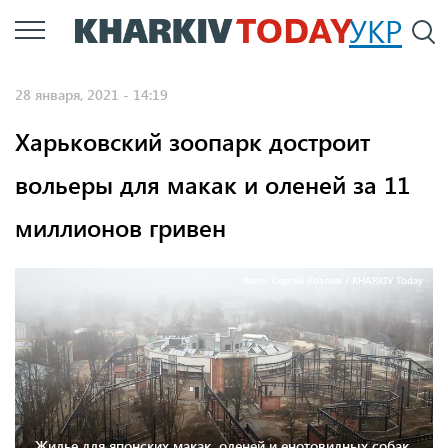
Перейти
УКР
По
к
основному
28 января, 2021 - 14:19
содержанию
Харьковский зоопарк достроит
вольеры для макак и оленей за 11
миллионов гривен
Фото: Сергей Козлов / KHARKIV Today
Жилье для японских макак, оленей и енотовидных собак