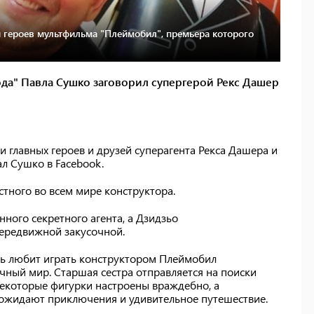
 героев мультфильма "Плеймобил", премьера которого
ода" Павла Сушко заговорил супергерой Рекс Дашер
и главных героев и друзей суперагента Рекса Дашера и
ал Сушко в Facebook.
стного во всем мире конструктора.
ного секретного агента, а Дзидзьо
передвижной закусочной.
нь любит играть конструктором Плеймобил
чный мир. Старшая сестра отправляется на поиски
некоторые фигурки настроены враждебно, а
 ожидают приключения и удивительное путешествие.