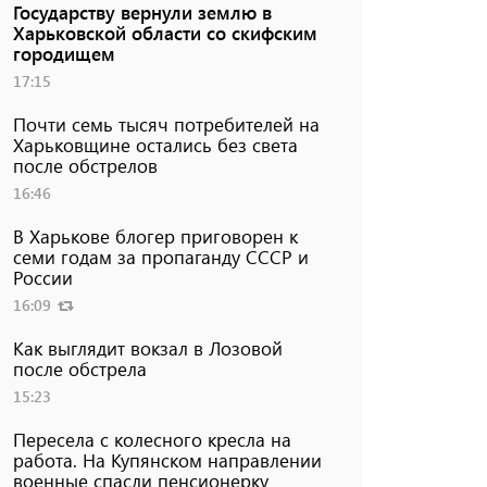
Государству вернули землю в
Харьковской области со скифским
городищем
17:15
Почти семь тысяч потребителей на
Харьковщине остались без света
после обстрелов
16:46
В Харькове блогер приговорен к
семи годам за пропаганду СССР и
России
16:09
Как выглядит вокзал в Лозовой
после обстрела
15:23
Пересела с колесного кресла на
работа. На Купянском направлении
военные спасли пенсионерку