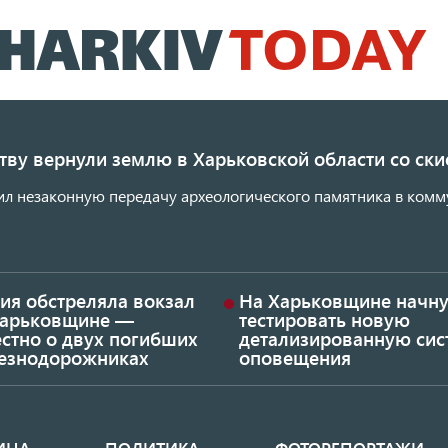
Перейти
к
основному
содержанию
ству вернули землю в Харьковской области со с
ил незаконную передачу археологического памятника в комм
ия обстреляла вокзал
На Харьковщине начну
Харьковщине —
тестировать новую
стно о двух погибших
детализированную сис
езнодорожниках
оповещения