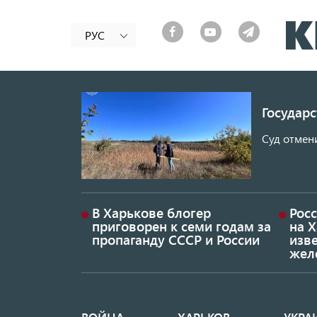
РУС
Государ
Суд отмен
В Харькове блогер
Росс
приговорен к семи годам за
на 
пропаганду СССР и России
изве
жел