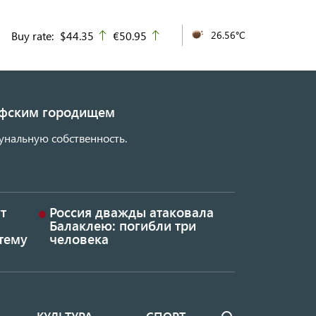
Buy rate:
$44.35
€50.95
26.56°C
up
up
кифским городищем
унальную собственность.
т
Россия дважды атаковала
Балаклею: погибли три
тему
человека