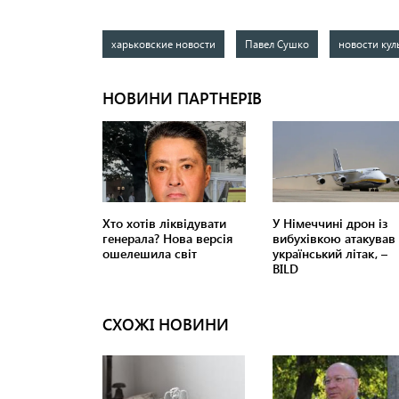
харьковские новости
Павел Сушко
новости кул
СХОЖІ НОВИНИ