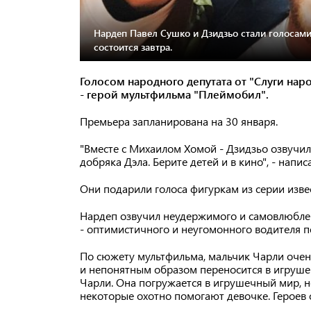
Нардеп Павел Сушко и Дзидзьо стали голосами
состоится завтра.
Голосом народного депутата от "Слуги нар
- герой мультфильма "Плеймобил".
Премьера запланирована на 30 января.
"Вместе с Михаилом Хомой - Дзидзьо озвучил
добряка Дэла. Берите детей и в кино", - напис
Они подарили голоса фигуркам из серии изве
Нардеп озвучил неудержимого и самовлюблен
- оптимистичного и неугомонного водителя 
По сюжету мультфильма, мальчик Чарли оче
и непонятным образом переносится в игруше
Чарли. Она погружается в игрушечный мир, 
некоторые охотно помогают девочке. Героев