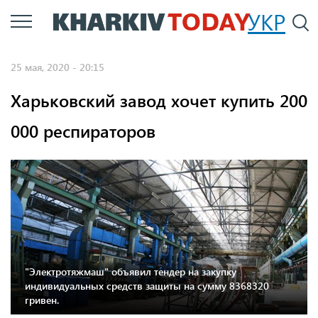
Перейти
УКР
По
к
основному
25 мая, 2020 - 20:15
содержанию
Харьковский завод хочет купить 200
000 респираторов
"Электротяжмаш" объявил тендер на закупку
индивидуальных средств защиты на сумму 8368320
гривен.