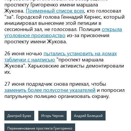
проспекту Григоренко имени маршала
Жукова.
Поименный список всех
, кто голосовал
"за". Городской голова Геннадий Кернес, который
инициировал вынесение этой петиции в
сессионный зал, не голосовал. Полиция
открыла
уголовное производство
из-за присвоения
проспекту имени Жукова.
26 июня ночью
пытались установить на домах
таблички с надписью
"проспект маршала
Жукова". Харьковские активисты демонтировали
их.
27 июня подрядчик снова приехал, чтобы
заменить более полусотни указателей
и попросил
патрульную полицию организовать охрану.
Дмитрий Булах
Игорь Черняк
Андрей Билецкий
Переименование проспекта Григоренко