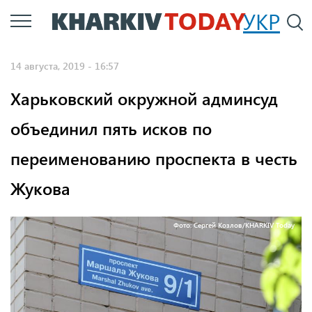
Перейти
УКР
По
к
основному
14 августа, 2019 - 16:57
содержанию
Харьковский окружной админсуд
объединил пять исков по
переименованию проспекта в честь
Жукова
Фото: Сергей Козлов/KHARKIV Today