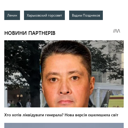
Ленин
Харьковский горсовет
Вадим Поздняков