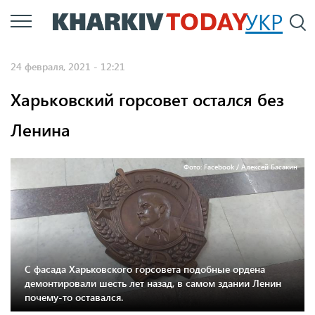
Перейти
УКР
По
к
основному
24 февраля, 2021 - 12:21
содержанию
Харьковский горсовет остался без
Ленина
Фото: Facebook / Алексей Басакин
С фасада Харьковского горсовета подобные ордена
демонтировали шесть лет назад, в самом здании Ленин
почему-то оставался.