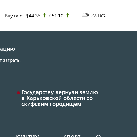
Buy rate:
$44.35
€51.10
22.16°C
up
up
изацию
т затраты.
Государству вернули землю
в Харьковской области со
скифским городищем