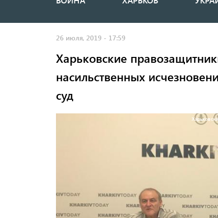
ВОЙНА
ХАРЬКОВ
УКРА
Основная
навигация
26 июля, 2019 - 17:59
Харьковские правозащитники
насильственных исчезновен
суд
Харьковска