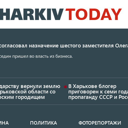
Перейти
к
основному
содержанию
согласовал назначение шестого заместителя Олег
един пришел во власть из бизнеса.
ударству вернули землю
В Харькове блогер
рьковской области со
приговорен к семи год
фским городищем
пропаганду СССР и Рос
ИНА
ПОЛИТИКА
ФОТОРЕПОРТАЖИ