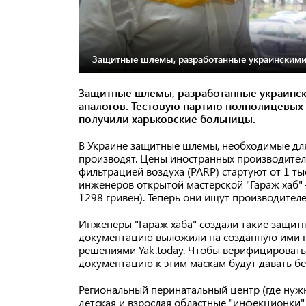
Защитные шлемы, разработанные украинскими 
Защитные шлемы, разработанные украинск
аналогов. Тестовую партию полнолицевых 
получили харьковские больницы.
В Украине защитные шлемы, необходимые дл
производят. Цены иностранных производител
фильтрацией воздуха (PARP) стартуют от 1 т
инженеров открытой мастерской "Гараж хаб"
1298 гривен). Теперь они ищут производител
Инженеры "Гараж хаба" создали такие защит
документацию выложили на созданную ими 
решениями Yak.today. Чтобы верифицировать
документацию к этим маскам будут давать бе
Региональный перинатальный центр (где нуж
детская и взрослая областные "инфекционки