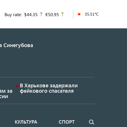
Buy rate:
$44.35
€50.95
35.51°C
up
up
а Синегубова
В Харькове задержали
ам за
фейкового спасателя
сии
КУЛЬТУРА
СПОРТ
Поиск