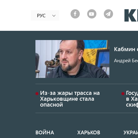
РУС
Кабмин 
Андрей Бес
Из-за жары трасса на
Гос
Харьковщине стала
в Ха
опасной
ски
ВОЙНА
ХАРЬКОВ
УКРА
Основная