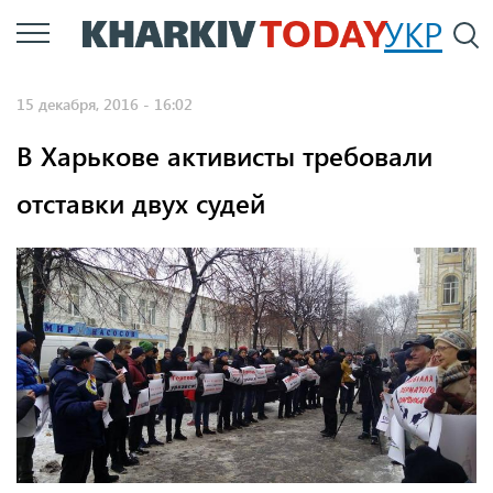
Перейти
УКР
По
к
основному
15 декабря, 2016 - 16:02
содержанию
В Харькове активисты требовали
отставки двух судей