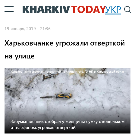
Перейти
УКР
По
к
основному
19 января, 2019 - 21:36
содержанию
Харьковчанке угрожали отверткой
на улице
Харьковчанке угрожали отверткой на улице. Фото: ГУ НП в Харьковской области
Злоумышленник отобрал у женщины сумку с кошельком
и телефоном, угрожая отверткой.