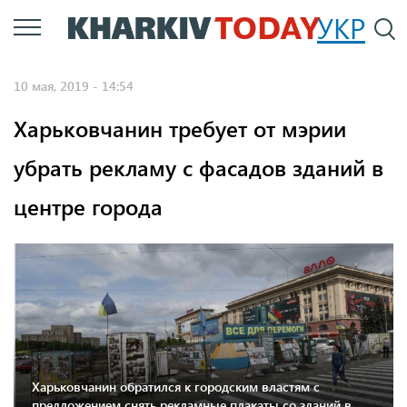
Перейти
УКР
По
к
основному
10 мая, 2019 - 14:54
содержанию
Харьковчанин требует от мэрии
убрать рекламу с фасадов зданий в
центре города
Харьковчанин обратился к городским властям с
предложением снять рекламные плакаты со зданий в