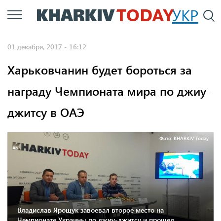
Перейти
УКР
По
к
основному
01 декабря, 2017 - 16:12
содержанию
Харьковчанин будет бороться за
награду Чемпионата мира по джиу-
джитсу в ОАЭ
Фото: KHARKIV Today
Владислав Ярощук завоевал второе место на
Чемпионате Украины по джиу-джитсу и прошел