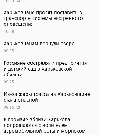
10:53
Харьковчане просят поставить в
транспорте системы экстренного
оповещения
10:28
Харьковчанам вернули озеро
09:55
Россияне обстреляли предприятия
и детский сад в Харьковской
области
09:25
Из-за жары трасса на Харьковщине
стала опасной
08:15
В громаде вблизи Харькова
попрощаются с водителем
аэромобильной роты и морпехом