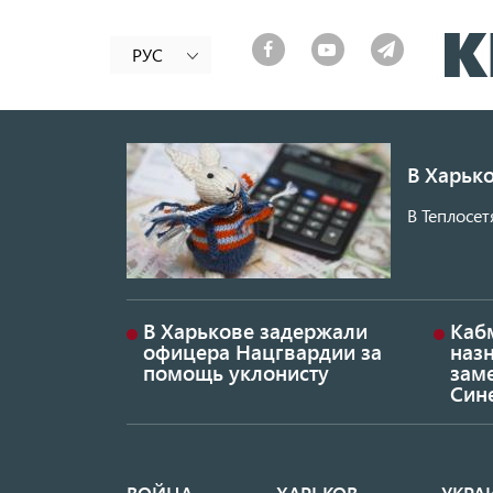
РУС
В Харько
В Теплосет
В Харькове задержали
Каб
офицера Нацгвардии за
наз
помощь уклонисту
заме
Син