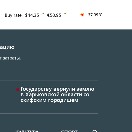
Buy rate:
$44.35
€50.95
37.09°C
up
up
изацию
т затраты.
Государству вернули землю
в Харьковской области со
скифским городищем