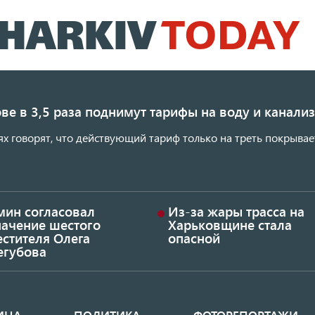
Перейти
к
основному
содержанию
ве в 3,5 раза поднимут тарифы на воду и канал
ях говорят, что действующий тариф только на треть покрывае
мин согласовал
Из-за жары трасса на
начение шестого
Харьковщине стала
стителя Олега
опасной
егубова