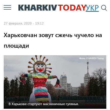
Перейти
УКР
По
к
основному
27 февраля, 2020 - 19:12
содержанию
Харьковчан зовут сжечь чучело на
площади
Фото: KHARKIV Today
В Харькове стартуют масленичные гулянья.