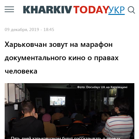
Перейти
УКР
По
к
основному
09 декабря, 2019 - 18:45
содержанию
Харьковчан зовут на марафон
документального кино о правах
человека
Фото: Docudays UA на Харківщині
Пять дней харьковчанам будут рассказывать о правах