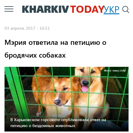
Перейти
УКР
По
к
основному
03 апреля, 2017 - 16:51
содержанию
Мэрия ответила на петицию о
бродячих собаках
Фото: newc.info
В Харьковском горсовете опубликовали ответ на
петицию о бездомных животных