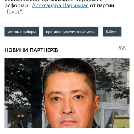
реформы"
Александра Нарыжная
от партии
"Голос".
местные выборы
противоэпидемические меры
Кабмин