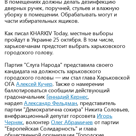
В помещениях должны делать дезинфекцию
дверных ручек, поручней, стульев и влажную
уборку в помещении. Обрабатывать могут и
части избирательных ящиков.
Как писал KHARKIV Today, местные выборы
пройдут в Украине 25 октября. В том числе,
харьковчанам предстоит выбрать харьковского
городского голову.
Партия "Слуга Народа" представила своего
кандидата на должность харьковского
городского головы — им стал глава Харьковской
ОГА
Алексей Кучер
. Также о намерении
баллотироваться сообщили действующий
градоначальник
Геннадий Кернес
,
нардеп
Александр Фельдман
, представитель
партии "Демократична сокира" Никита Соловьев,
внефракционный депутат горсовета
Игорь
Черняк
, волонтер
Олег Абрамичев
от партии
"Европейская Солидарность" и глава
общественной организации "Городские