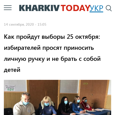
Перейти
УКР
По
к
основному
14 сентября, 2020 - 15:05
содержанию
Как пройдут выборы 25 октября:
избирателей просят приносить
личную ручку и не брать с собой
детей