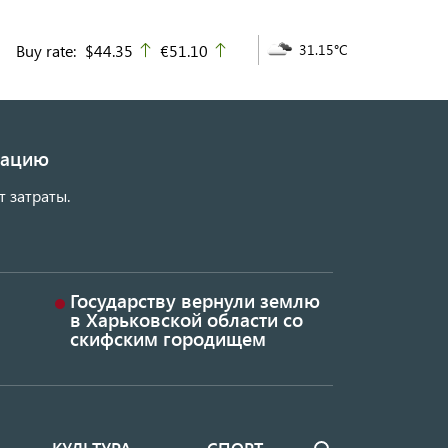
Buy rate:
$44.35
€51.10
31.15°C
up
up
изацию
т затраты.
Государству вернули землю
в Харьковской области со
скифским городищем