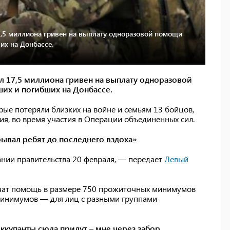
,5 миллиона гривен на выплату одноразовой помощи
их на Донбассе.
 17,5 миллиона гривен на выплату одноразовой
их и погибших на Донбассе.
рые потеряли близких на войне и семьям 13 бойцов,
ия, во время участия в Операции объединенных сил.
рывал ребят до последнего вздоха»
нии правительства 20 февраля, — передает
Левый
учат помощь в размере 750 прожиточных минимумов
минимумов — для лиц с разными группами
оккупанты сюда придут – мне через забор