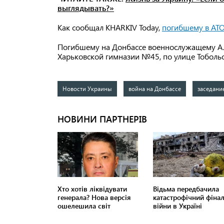
выглядывать?»
Как сообщал KHARKIV Today,
погибшему в АТО
Погибшему на Донбассе военнослужащему Ал
Харьковской гимназии №45, по улице Тобольск
Новости Украины
война на Донбассе
заседани