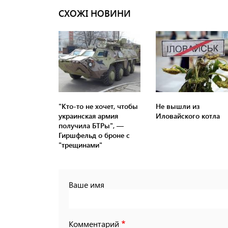
СХОЖІ НОВИНИ
"Кто-то не хочет, чтобы
Не вышли из
украинская армия
Иловайского котла
получила БТРы", —
Гиршфельд о броне с
"трещинами"
Ваше имя
Комментарий