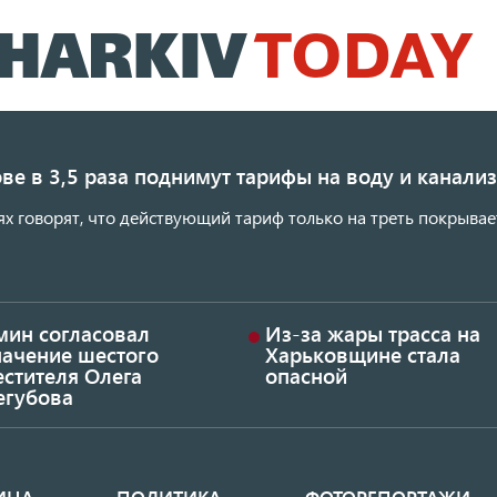
Перейти
к
основному
содержанию
ве в 3,5 раза поднимут тарифы на воду и канал
ях говорят, что действующий тариф только на треть покрывае
мин согласовал
Из-за жары трасса на
начение шестого
Харьковщине стала
стителя Олега
опасной
егубова