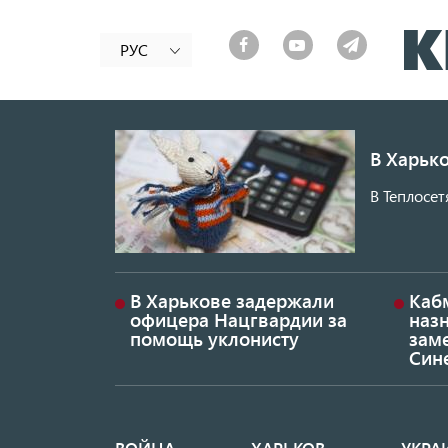
РУС
В Харько
В Теплосет
В Харькове задержали
Каб
офицера Нацгвардии за
наз
помощь уклонисту
заме
Син