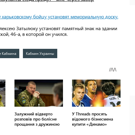
 харьковскому бойцу установят мемориальную доску.
ексею Затылюку установят памятный знак на здании
ой, 46-а, в которой он учился.
е Кабмина
Кабмин Украины