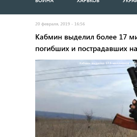
ВОЙНА
ХАРЬКОВ
УКРА
Основная
навигация
20 февраля, 2019 - 16:56
Кабмин выделил более 17 м
погибших и пострадавших н
Кабмин выделил 17,5 миллионов гриве