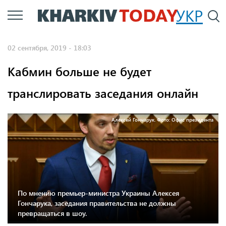
Перейти
УКР
По
к
основному
02 сентября, 2019 - 18:03
содержанию
Кабмин больше не будет
транслировать заседания онлайн
Алексей Гончарук. Фото: Офис президента
По мнению премьер-министра Украины Алексея
Гончарука, заседания правительства не должны
превращаться в шоу.