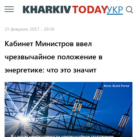
Перейти
УКР
По
к
основному
15 февраля, 2017 - 20:36
содержанию
Кабинет Министров ввел
чрезвычайное положение в
энергетике: что это значит
Фото: Build Portal
В случае необходимости чрезвычайное положение